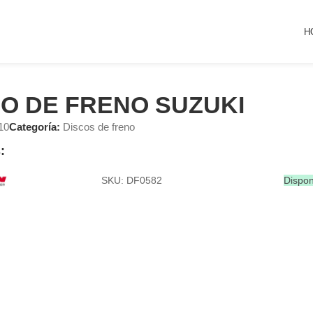
H
CO DE FRENO SUZUKI
10
Categoría:
Discos de freno
:
SKU: DF0582
Dispon