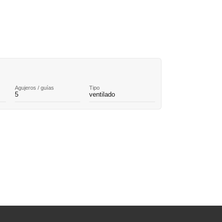
Agujeros / guías
Tipo
5
ventilado