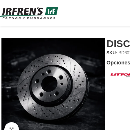
DIS
SKU:
BD60
Opciones
Clic para ampliar