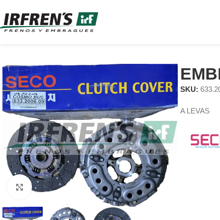
EMBR
SKU:
633.2
A LEVAS
Clic para ampliar