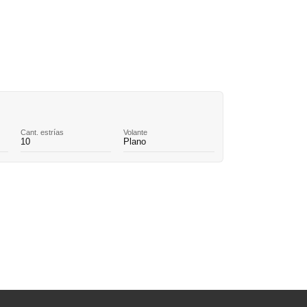
Cant. estrías
Volante
10
Plano