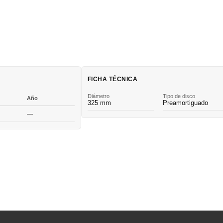
FICHA TÉCNICA
Diámetro
Tipo de disco
Año
325 mm
Preamortiguado
—