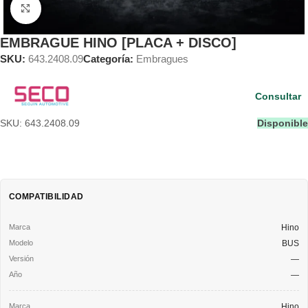
Clic para ampliar
EMBRAGUE HINO [PLACA + DISCO]
SKU:
643.2408.09
Categoría:
Embragues
Consultar
SKU: 643.2408.09
Disponible
COMPATIBILIDAD
Hino
BUS
—
—
Hino