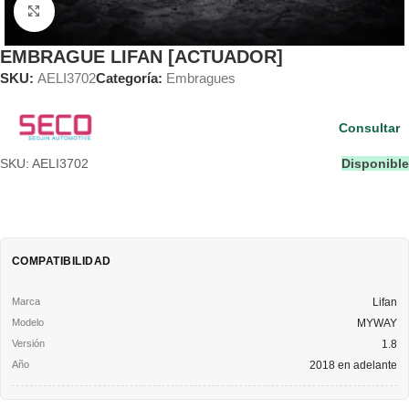
Clic para ampliar
EMBRAGUE LIFAN [ACTUADOR]
SKU:
AELI3702
Categoría:
Embragues
Consultar
SKU: AELI3702
Disponible
COMPATIBILIDAD
Lifan
MYWAY
1.8
2018 en adelante