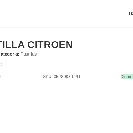
H
TILLA CITROEN
ategoría:
Pastillas
:
SKU: 05P8003-LPR
Dispon