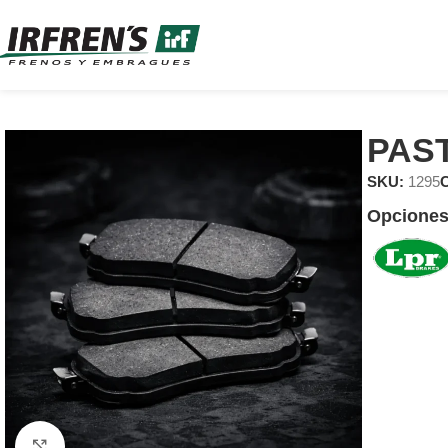
PAS
SKU:
1295
C
Opciones
Clic para ampliar