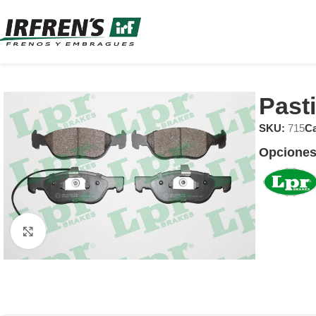
Past
SKU:
715
Ca
Opciones
Clic para ampliar