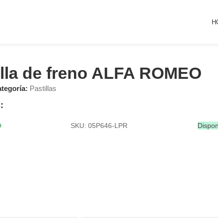
H
illa de freno ALFA ROMEO
tegoría:
Pastillas
:
SKU: 05P646-LPR
Dispon