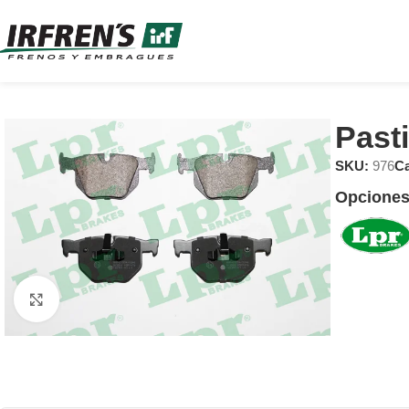
Past
SKU:
976
Ca
Opciones
Clic para ampliar