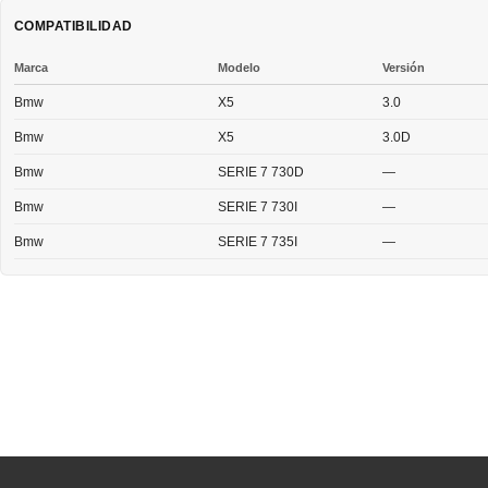
COMPATIBILIDAD
Marca
Modelo
Versión
Bmw
X5
3.0
Bmw
X5
3.0D
Bmw
SERIE 7 730D
—
Bmw
SERIE 7 730I
—
Bmw
SERIE 7 735I
—