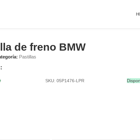
H
illa de freno BMW
tegoría:
Pastillas
:
SKU: 05P1476-LPR
Dispon