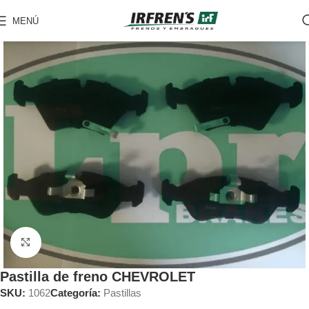
MENÚ
Clic para ampliar
Pastilla de freno CHEVROLET
SKU:
1062
Categoría:
Pastillas