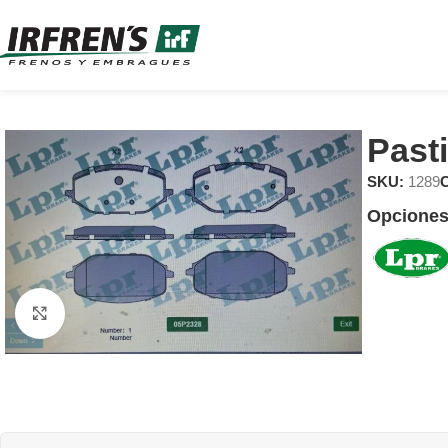
Past
SKU:
1289
C
Opciones
Clic para ampliar