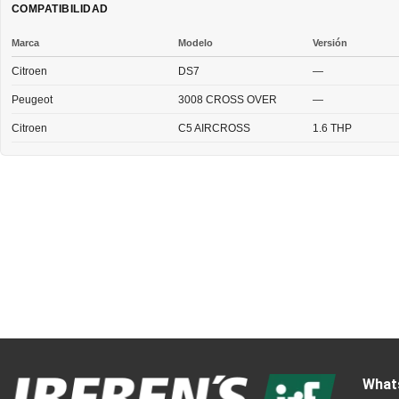
COMPATIBILIDAD
Marca
Modelo
Versión
Citroen
DS7
—
Peugeot
3008 CROSS OVER
—
Citroen
C5 AIRCROSS
1.6 THP
What