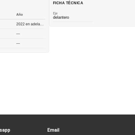
FICHA TÉCNICA
Eje
Año
delantero
2022 en adelante
—
—
sapp
Email