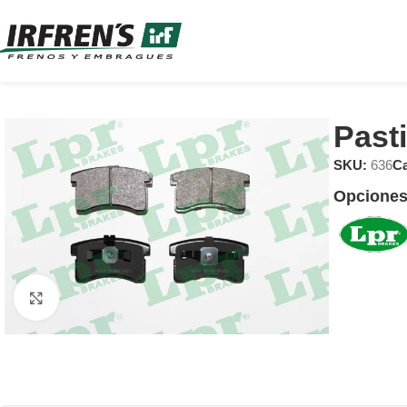
Past
SKU:
636
Ca
Opciones
Clic para ampliar