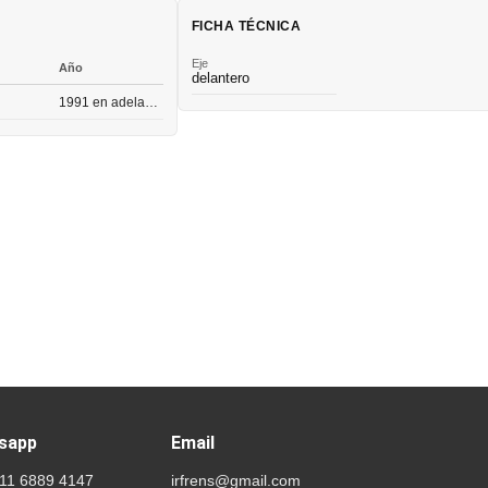
FICHA TÉCNICA
Eje
Año
delantero
1991 en adelante
sapp
Email
 11 6889 4147
irfrens@gmail.com