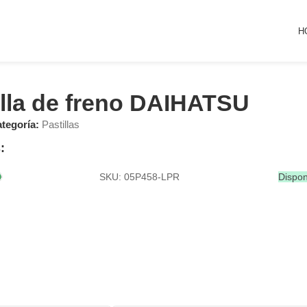
H
illa de freno DAIHATSU
tegoría:
Pastillas
:
SKU: 05P458-LPR
Dispon