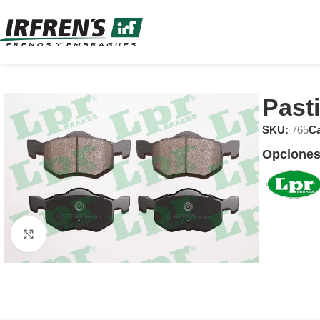
Past
SKU:
765
Ca
Opciones
Clic para ampliar