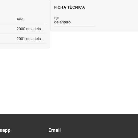
FICHA TÉCNICA
Eje
Año
delantero
2000 en adelante
2001 en adelante
sapp
Email