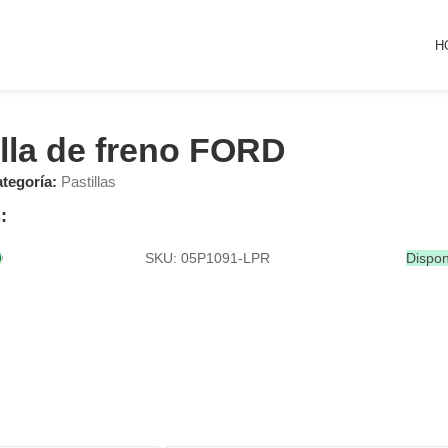
H
illa de freno FORD
tegoría:
Pastillas
:
SKU: 05P1091-LPR
Dispon