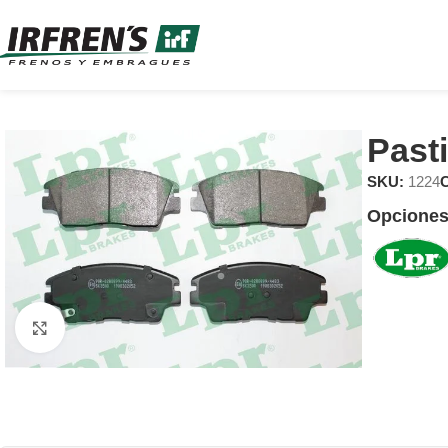
Past
SKU:
1224
C
Opciones
Clic para ampliar