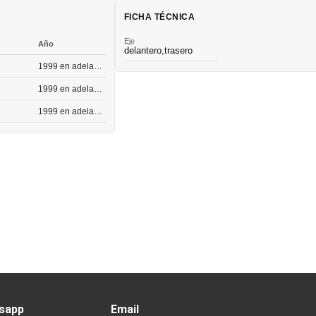
FICHA TÉCNICA
Eje
Año
delantero,trasero
1999 en adelante
1999 en adelante
1999 en adelante
sapp
Email