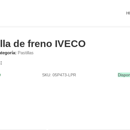
H
illa de freno IVECO
tegoría:
Pastillas
:
SKU: 05P473-LPR
Dispon