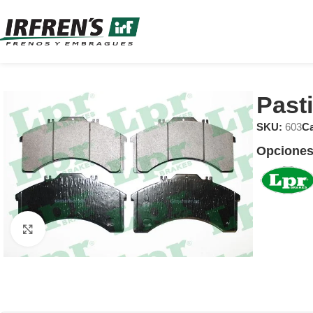
Past
SKU:
603
Ca
Opciones
Clic para ampliar