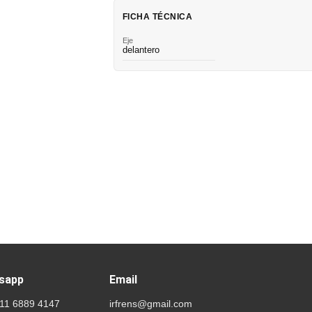
FICHA TÉCNICA
Eje
delantero
sapp
Email
 11 6889 4147
irfrens@gmail.com