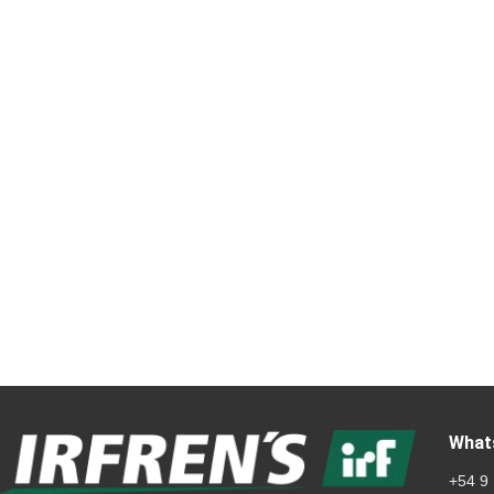
What
+54 9