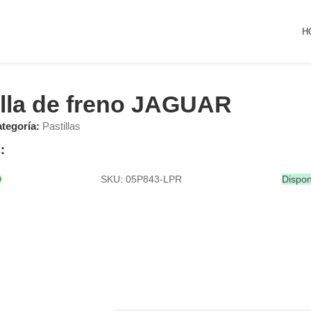
H
illa de freno JAGUAR
tegoría:
Pastillas
:
SKU: 05P843-LPR
Dispon