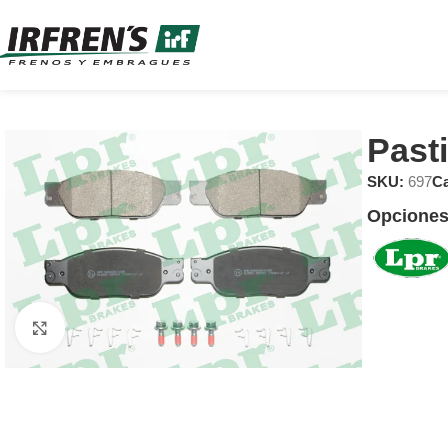
Past
SKU:
697
Ca
Opciones
Clic para ampliar