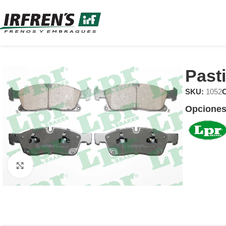
Pasti
SKU:
1052
C
Opciones
Clic para ampliar