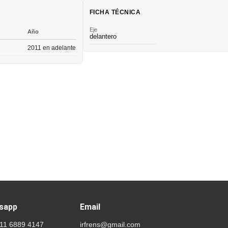
FICHA TÉCNICA
Eje
Año
delantero
2011 en adelante
sapp
Email
 11 6889 4147
irfrens@gmail.com