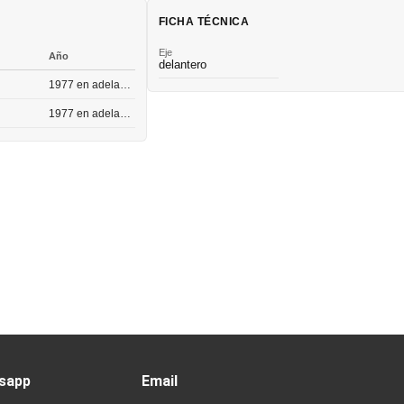
FICHA TÉCNICA
Eje
Año
delantero
1977 en adelante
1977 en adelante
sapp
Email