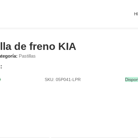
H
lla de freno KIA
tegoría:
Pastillas
:
SKU: 05P041-LPR
Dispon