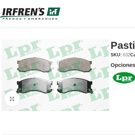
Pasti
SKU:
632
Ca
Opciones
Clic para ampliar