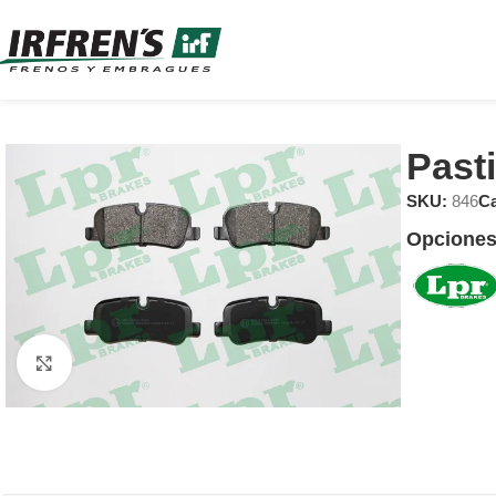
Past
SKU:
846
Ca
Opciones
Clic para ampliar