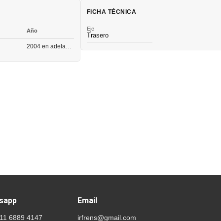
FICHA TÉCNICA
Eje
Año
Trasero
2004 en adelante
sapp
Email
 11 6889 4147
irfrens@gmail.com