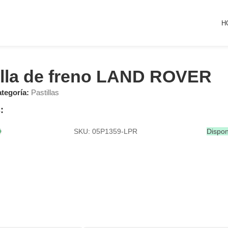
H
illa de freno LAND ROVER
tegoría:
Pastillas
:
SKU: 05P1359-LPR
Dispon