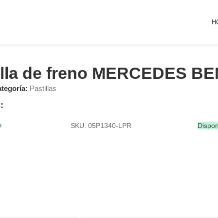
H
illa de freno MERCEDES B
tegoría:
Pastillas
:
SKU: 05P1340-LPR
Dispon