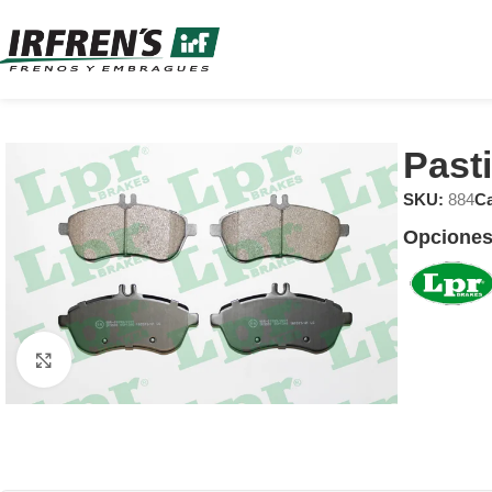
Past
SKU:
884
Ca
Opciones
Clic para ampliar