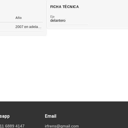
FICHA TÉCNICA
Eje
Año
delantero
2007 en adelante
sapp
Email
 11 6889 4147
irfrens@gmail.com