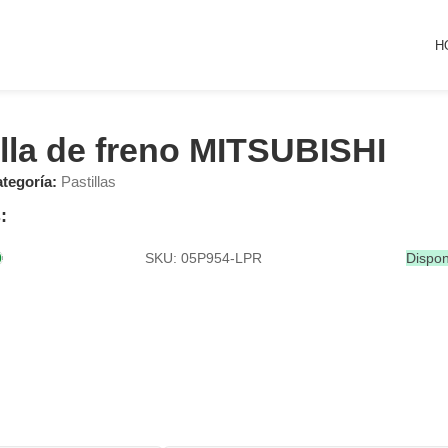
H
illa de freno MITSUBISHI
tegoría:
Pastillas
:
SKU: 05P954-LPR
Dispon