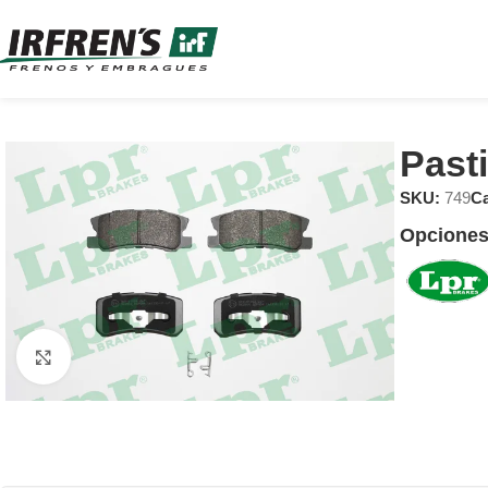
Past
SKU:
749
Ca
Opciones
Clic para ampliar