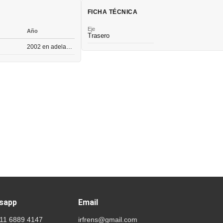
FICHA TÉCNICA
Eje
Año
Trasero
2002 en adelante
sapp
Email
 11 6889 4147
irfrens@gmail.com