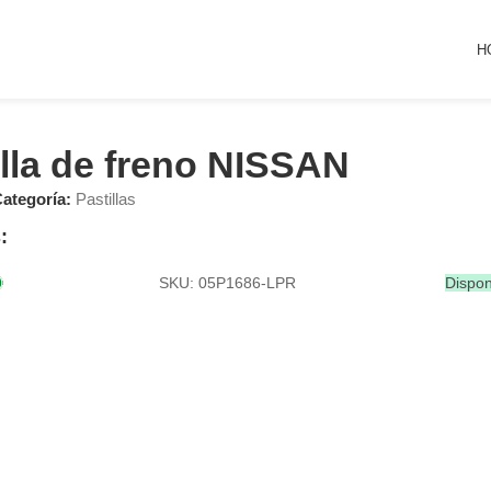
H
illa de freno NISSAN
ategoría:
Pastillas
:
SKU: 05P1686-LPR
Dispon