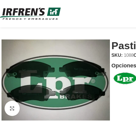
Past
SKU:
1088
C
Opciones
Clic para ampliar