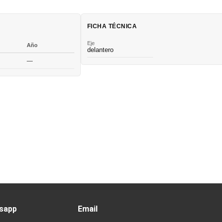
FICHA TÉCNICA
Eje
Año
delantero
—
sapp
Email