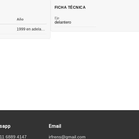
FICHA TÉCNICA
Eje
Año
delantero
1999 en adelante
sapp
Email
 11 6889 4147
irfrens@gmail.com