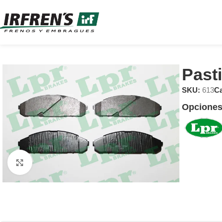
Past
SKU:
613
Ca
Opciones
Clic para ampliar