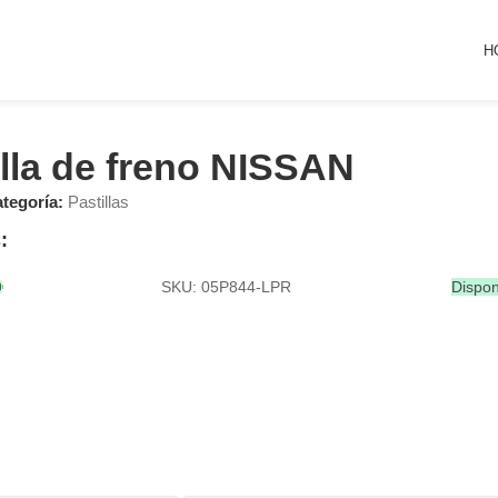
H
illa de freno NISSAN
tegoría:
Pastillas
:
SKU: 05P844-LPR
Dispon