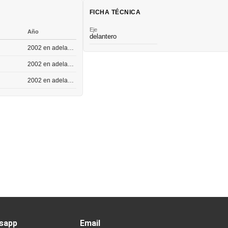
FICHA TÉCNICA
Eje
Año
delantero
2002 en adelante
2002 en adelante
2002 en adelante
sapp
Email