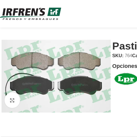
Past
SKU:
764
Ca
Opciones
Clic para ampliar