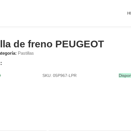
H
illa de freno PEUGEOT
tegoría:
Pastillas
:
SKU: 05P967-LPR
Dispon