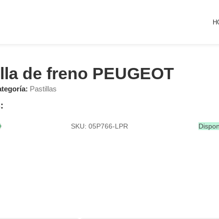
H
illa de freno PEUGEOT
tegoría:
Pastillas
:
SKU: 05P766-LPR
Dispon