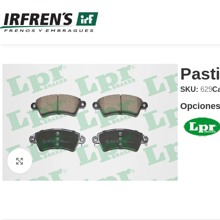
Past
SKU:
629
Ca
Opciones
Clic para ampliar