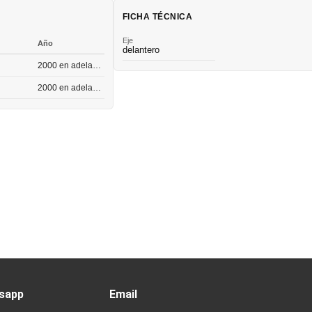
FICHA TÉCNICA
Eje
Año
delantero
2000 en adelante
2000 en adelante
sapp
Email