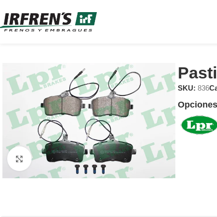
Past
SKU:
836
Ca
Opciones
Clic para ampliar