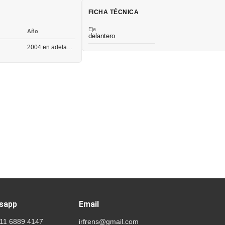
FICHA TÉCNICA
Eje
Año
delantero
2004 en adelante
sapp
Email
 11 6889 4147
irfrens@gmail.com