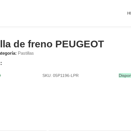
H
illa de freno PEUGEOT
tegoría:
Pastillas
:
SKU: 05P1196-LPR
Dispon