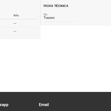
FICHA TÉCNICA
Eje
Año
Trasero
—
—
sapp
Email