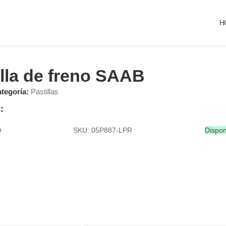
H
illa de freno SAAB
tegoría:
Pastillas
:
SKU: 05P887-LPR
Dispon