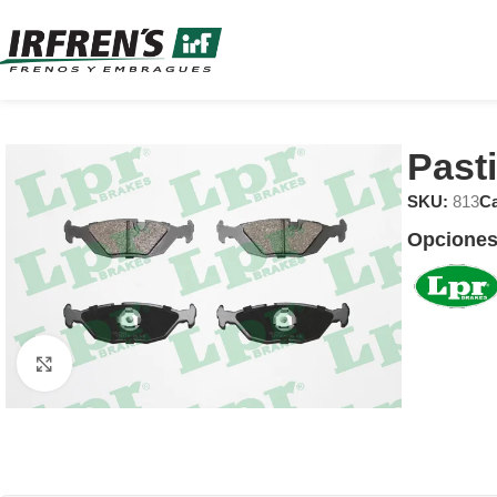
Past
SKU:
813
Ca
Opciones
Clic para ampliar