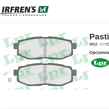
Past
SKU:
1078
C
Opciones
Clic para ampliar