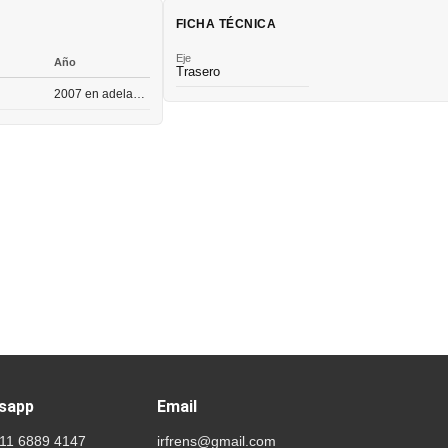
FICHA TÉCNICA
Eje
Año
Trasero
2007 en adelante
sapp
Email
 11 6889 4147
irfrens@gmail.com