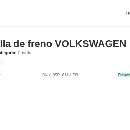
H
illa de freno VOLKSWAGEN
tegoría:
Pastillas
:
SKU: 05P1811-LPR
Dispon