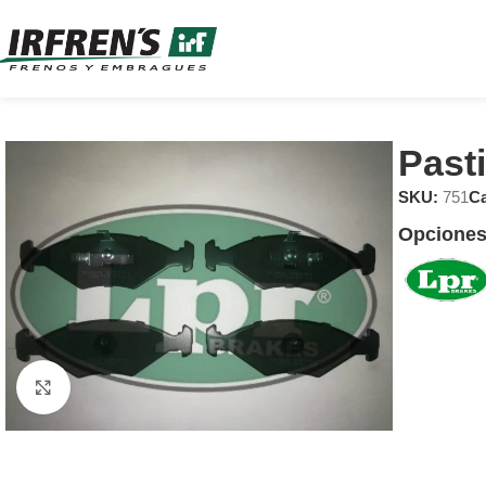
Past
SKU:
751
Ca
Opciones
Clic para ampliar