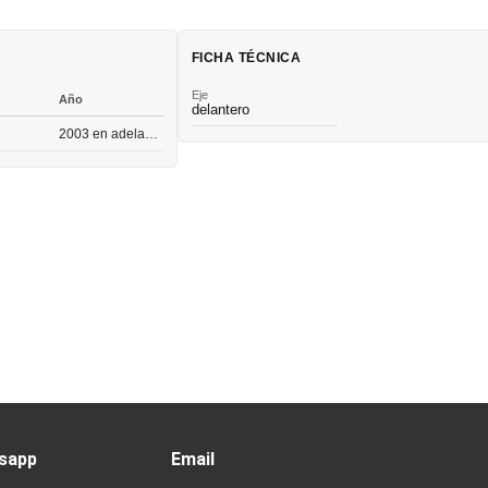
FICHA TÉCNICA
Eje
Año
delantero
2003 en adelante
sapp
Email