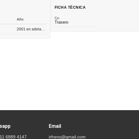
FICHA TÉCNICA
Eje
Año
Trasero
2001 en adelante
sapp
Email
 11 6889 4147
irfrens@gmail.com