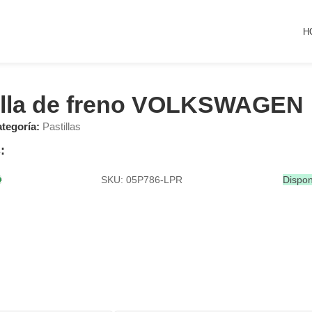
H
illa de freno VOLKSWAGEN
tegoría:
Pastillas
:
SKU: 05P786-LPR
Dispon