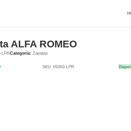
H
ta ALFA ROMEO
0-LPR
Categoría:
Zapatas
SKU: 05050-LPR
Dispon