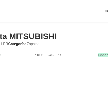
H
ta MITSUBISHI
0-LPR
Categoría:
Zapatas
SKU: 05240-LPR
Dispon