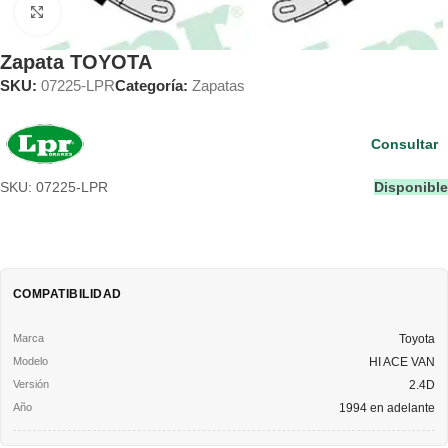
Clic para ampliar
Zapata TOYOTA
SKU:
07225-LPR
Categoría:
Zapatas
Consultar
SKU: 07225-LPR
Disponible
COMPATIBILIDAD
Toyota
HI ACE VAN
2.4D
1994 en adelante